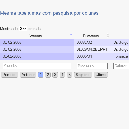
Mesma tabela mas com pesquisa por colunas
Mostrando
entradas
Sessão
Processo
01-02-2006
00881/02
Dr. Jorg
01-02-2006
01929/04.2BEPRT
Dr. Jorg
01-02-2006
00835/04
Fonseca 
Primeiro
Anterior
1
2
3
4
5
Seguinte
Último